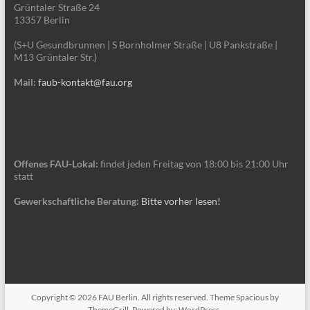
Grüntaler Straße 24
13357 Berlin
(S+U Gesundbrunnen | S Bornholmer Straße | U8 Pankstraße |
M13 Grüntaler Str.)
Mail:
faub-kontakt@fau.org
Offenes FAU-Lokal:
findet jeden Freitag von 18:00 bis 21:00 Uhr
statt
Gewerkschaftliche Beratung:
Bitte vorher lesen!
Copyright © 2026
FAU Berlin
. All rights reserved. Theme
Spacious
by
ThemeGrill. Powered by:
WordPress
.