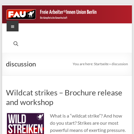
Skip
to
content
Menu
FAU
Berlin
Die
discussion
You are here:
Startseite
»
discussion
kämpferische
Gewerkschaft
Wildcat strikes – Brochure release
and workshop
What is a “wildcat strike”? And how
do you start? Strikes are our most
powerful means of exerting pressure.