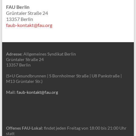
FAU Berlin
Grüntaler Straße 24
13357 Berlin
faub-kontakt@fau.org
Adresse:
Allgemeines Syndikat Berlin
Grüntaler Straße 24
13357 Berlin
(S+U Gesundbrunnen | S Bornholmer Straße | U8 Pankstraße |
M13 Grüntaler Str.)
Mail:
faub-kontakt@fau.org
Offenes FAU-Lokal:
findet jeden Freitag von 18:00 bis 21:00 Uhr
statt