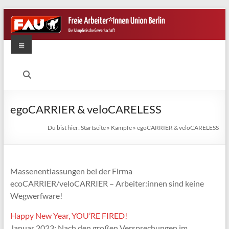
Zum
Inhalt
springen
Menü
FAU
Berlin
Die
egoCARRIER & veloCARELESS
kämpferische
Gewerkschaft
Du bist hier:
Startseite
»
Kämpfe
»
egoCARRIER & veloCARELESS
Massenentlassungen bei der Firma
ecoCARRIER/veloCARRIER – Arbeiter:innen sind keine
Wegwerfware!
Happy New Year, YOU’RE FIRED!
Januar 2023: Nach den großen Versprechungen im