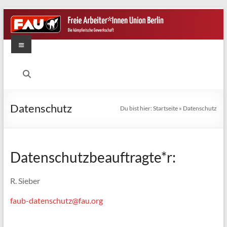
Zum
Inhalt
springen
Menü
FAU
Berlin
Die
Datenschutz
Du bist hier:
Startseite
»
Datenschutz
kämpferische
Gewerkschaft
Datenschutzbeauftragte*r:
R. Sieber
faub-datenschutz@fau.org