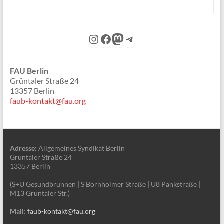
Instagram
Facebook
Mastodon
Telegram
FAU Berlin
Grüntaler Straße 24
13357 Berlin
faub-kontakt@fau.org
Adresse:
Allgemeines Syndikat Berlin
Grüntaler Straße 24
13357 Berlin
(S+U Gesundbrunnen | S Bornholmer Straße | U8 Pankstraße |
M13 Grüntaler Str.)
Mail:
faub-kontakt@fau.org