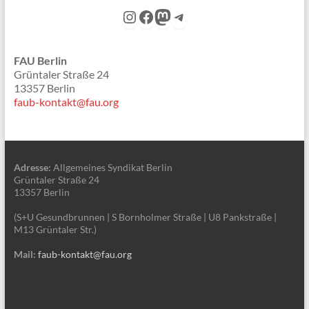
Instagram
Facebook
Mastodon
Telegram
FAU Berlin
Grüntaler Straße 24
13357 Berlin
faub-kontakt@fau.org
Adresse:
Allgemeines Syndikat Berlin
Grüntaler Straße 24
13357 Berlin
(S+U Gesundbrunnen | S Bornholmer Straße | U8 Pankstraße |
M13 Grüntaler Str.)
Mail:
faub-kontakt@fau.org