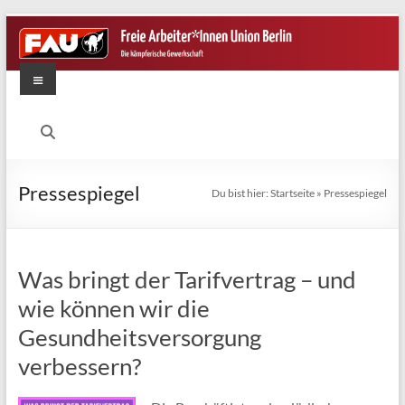
Zum
Inhalt
springen
Menü
FAU
Berlin
Die
Pressespiegel
Du bist hier:
Startseite
»
Pressespiegel
kämpferische
Gewerkschaft
Was bringt der Tarifvertrag – und
wie können wir die
Gesundheitsversorgung
verbessern?