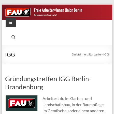
Zum
Inhalt
springen
Menü
FAU
Berlin
Die
IGG
Du bist hier:
Startseite
»
IGG
kämpferische
Gewerkschaft
Gründungstreffen IGG Berlin-
Brandenburg
Arbeitest du im Garten- und
Landschaftsbau, in der Baumpflege,
im Gemüsebau oder einem anderen