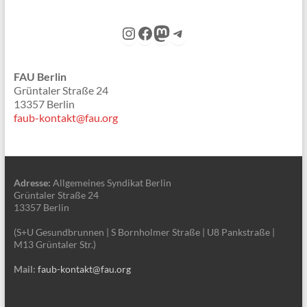
Instagram
Facebook
Mastodon
Telegram
FAU Berlin
Grüntaler Straße 24
13357 Berlin
faub-kontakt@fau.org
Adresse:
Allgemeines Syndikat Berlin
Grüntaler Straße 24
13357 Berlin
(S+U Gesundbrunnen | S Bornholmer Straße | U8 Pankstraße |
M13 Grüntaler Str.)
Mail:
faub-kontakt@fau.org