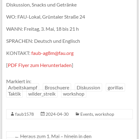
Diskussion, Snacks und Getränke
WO: FAU-Lokal, Grüntaler Straße 24
WANN: Freitag, 3. Mai, 18 bis 21 h
SPRACHEN: Deutsch und Englisch
KONTAKT:
faub-ag8m@fau.org
[
PDF Flyer zum Herunterladen
]
Markiert in:
Arbeitskampf
Broschuere
Diskussion
gorillas
Taktik
wilder_streik
workshop
faub1578
2024-04-30
Events
,
workshop
←
Heraus zum 1. Mai – hinein in den