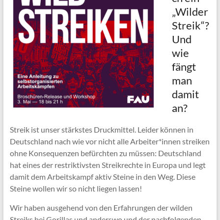
„Wilder
Streik“?
Und
wie
fängt
man
damit
an?
Streik ist unser stärkstes Druckmittel. Leider können in
Deutschland nach wie vor nicht alle Arbeiter*innen streiken
ohne Konsequenzen befürchten zu müssen: Deutschland
hat eines der restriktivsten Streikrechte in Europa und legt
damit dem Arbeitskampf aktiv Steine in den Weg. Diese
Steine wollen wir so nicht liegen lassen!
Wir haben ausgehend von den Erfahrungen der wilden
Streiks bei Gorillas und anderswo und der nachfolgenden