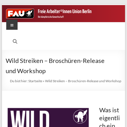
Zum
Inhalt
springen
Menü
FAU
Berlin
Die
Wild Streiken – Broschüren-Release
kämpferische
und Workshop
Gewerkschaft
Du bist hier:
Startseite
»
Wild Streiken – Broschüren-Release und Workshop
Was ist
eigentli
ch ein