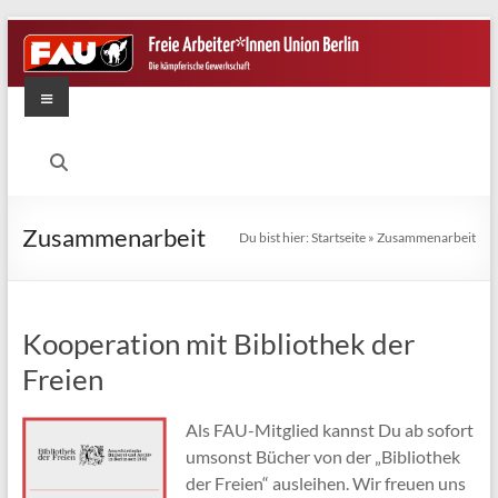
Zum
Inhalt
springen
Menü
FAU
Berlin
Die
Zusammenarbeit
Du bist hier:
Startseite
»
Zusammenarbeit
kämpferische
Gewerkschaft
Kooperation mit Bibliothek der
Freien
Als FAU-Mitglied kannst Du ab sofort
umsonst Bücher von der „Bibliothek
der Freien“ ausleihen. Wir freuen uns