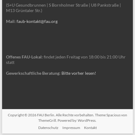
(S+U Gesundbrunnen | S Bornholmer Straße | U8 Pankstraße |
M13 Grüntaler Str.)
Mail:
faub-kontakt@fau.org
Offenes FAU-Lokal:
findet jeden Freitag von 18:00 bis 21:00 Uhr
statt
Gewerkschaftliche Beratung:
Bitte vorher lesen!
Copyright © 2026
FAU Berlin
. Alle Rechte vorbehalten. Theme
Spacious
von
ThemeGrill. Powered by:
WordPress
.
Datenschutz
Impressum
Kontakt