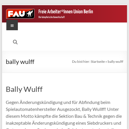
Zum
Inhalt
springen
Menü
FAU
Berlin
Die
bally wulff
Du bist hier:
Startseite
»
bally wulff
kämpferische
Gewerkschaft
Bally Wulff
Gegen Änderungskündigung und für Abfindung beim
Spielautomatenhersteller Ausgezockt, Bally Wullff! Unter
diesem Motto kämpfte die Sektion Bau & Technik gegen die
inakzeptable Änderungskündigung eines Siebdruckers und