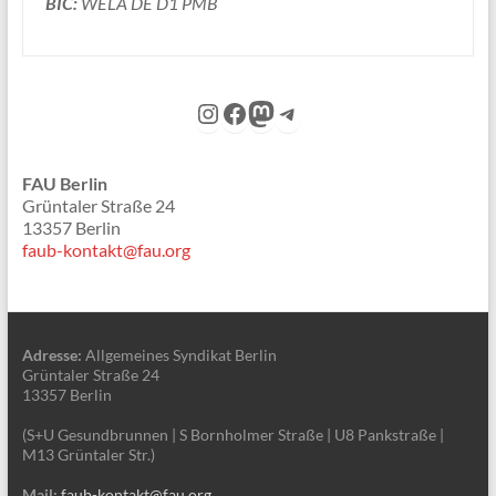
BIC:
WELA DE D1 PMB
Instagram
Facebook
Mastodon
Telegram
FAU Berlin
Grüntaler Straße 24
13357 Berlin
faub-kontakt@fau.org
Adresse:
Allgemeines Syndikat Berlin
Grüntaler Straße 24
13357 Berlin
(S+U Gesundbrunnen | S Bornholmer Straße | U8 Pankstraße |
M13 Grüntaler Str.)
Mail:
faub-kontakt@fau.org