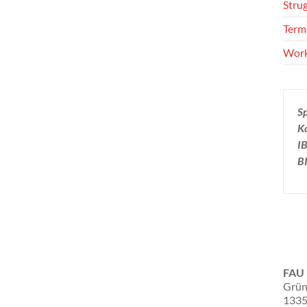
Stru
Term
Wor
S
K
I
B
FAU 
Grün
1335