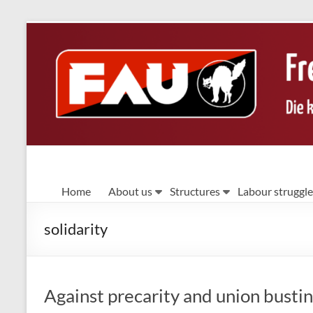
Skip
to
content
FAU
Home
About us
Structures
Labour struggle
Berlin
solidarity
Die
kämpferische
Gewerkschaft
Against precarity and union busti