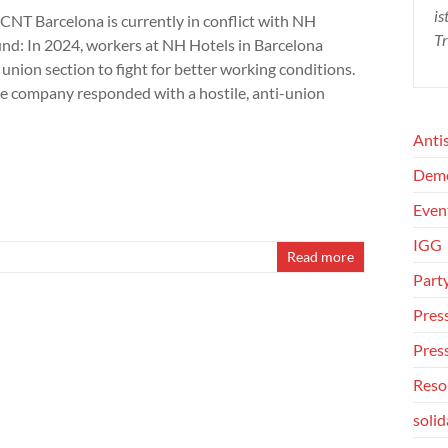
is
 CNT Barcelona is currently in conflict with NH
Tr
nd: In 2024, workers at NH Hotels in Barcelona
union section to fight for better working conditions.
e company responded with a hostile, anti-union
Anti
Dem
Even
IGG
Read more
Part
Press
Pres
Reso
solid