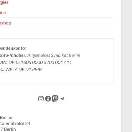
ggles
ine
kshop
pendenkonto:
onto-Inhaber:
Allgemeines Syndikat Berlin
BAN:
DE45 1605 0000 3703 0017 11
IC:
WELA DE D1 PMB
Instagram
Facebook
Mastodon
Telegram
Berlin
taler Straße 24
7 Berlin