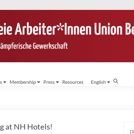
s
Membership
Press
Resources
English
ng at NH Hotels!
Di