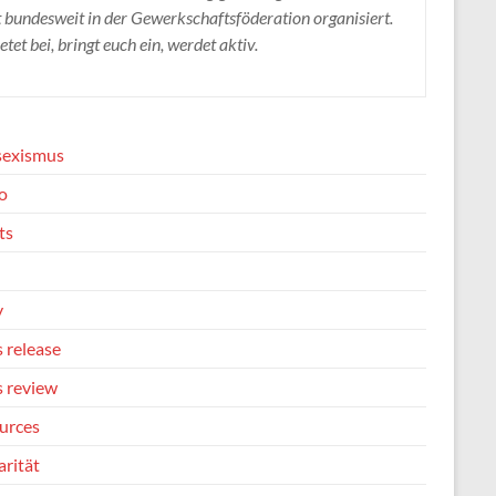
t bundesweit in der Gewerkschaftsföderation organisiert.
etet bei, bringt euch ein, werdet aktiv.
sexismus
o
ts
y
 release
s review
urces
arität