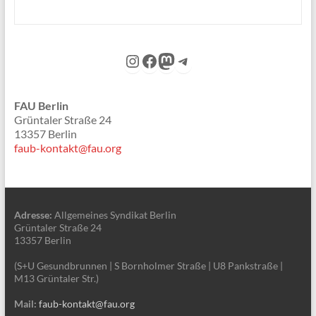
Instagram
Facebook
Mastodon
Telegram
FAU Berlin
Grüntaler Straße 24
13357 Berlin
faub-kontakt@fau.org
Adresse:
Allgemeines Syndikat Berlin
Grüntaler Straße 24
13357 Berlin
(S+U Gesundbrunnen | S Bornholmer Straße | U8 Pankstraße |
M13 Grüntaler Str.)
Mail:
faub-kontakt@fau.org