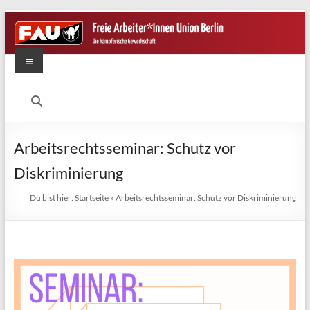
Zum
Inhalt
springen
Menü
FAU
Berlin
Die
Arbeitsrechtsseminar: Schutz vor
kämpferische
Diskriminierung
Gewerkschaft
Du bist hier:
Startseite
»
Arbeitsrechtsseminar: Schutz vor Diskriminierung