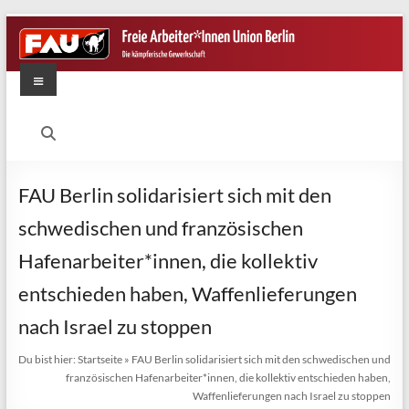
Zum
Inhalt
springen
Menü
FAU
Berlin
Die
FAU Berlin solidarisiert sich mit den
kämpferische
schwedischen und französischen
Gewerkschaft
Hafenarbeiter*innen, die kollektiv
entschieden haben, Waffenlieferungen
nach Israel zu stoppen
Du bist hier:
Startseite
»
FAU Berlin solidarisiert sich mit den schwedischen und
französischen Hafenarbeiter*innen, die kollektiv entschieden haben,
Waffenlieferungen nach Israel zu stoppen