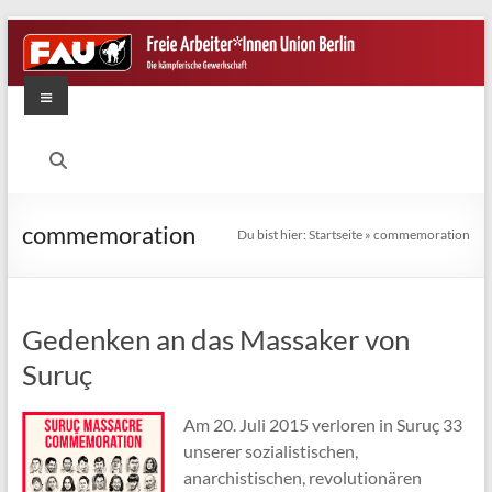
Zum
Inhalt
springen
Menü
FAU
Berlin
Die
commemoration
Du bist hier:
Startseite
»
commemoration
kämpferische
Gewerkschaft
Gedenken an das Massaker von
Suruç
Am 20. Juli 2015 verloren in Suruç 33
unserer sozialistischen,
anarchistischen, revolutionären