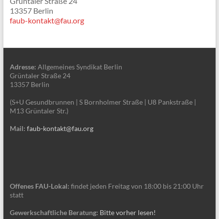
Grüntaler Straße 24
13357 Berlin
faub-kontakt@fau.org
Adresse:
Allgemeines Syndikat Berlin
Grüntaler Straße 24
13357 Berlin
(S+U Gesundbrunnen | S Bornholmer Straße | U8 Pankstraße |
M13 Grüntaler Str.)
Mail:
faub-kontakt@fau.org
Offenes FAU-Lokal:
findet jeden Freitag von 18:00 bis 21:00 Uhr
statt
Gewerkschaftliche Beratung:
Bitte vorher lesen!