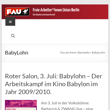
Skip
to
content
Menu
FAU
Berlin
Die
BabyLohn
You are here:
Startseite
»
BabyLohn
kämpferische
Gewerkschaft
Roter Salon, 3. Juli: Babylohn – Der
Arbeitskampf im Kino Babylon im
Jahr 2009/2010.
Am 3. Juli in der Volksbühne:
Batterrrii & ZWANG live – eine