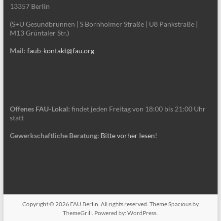
13357 Berlin
(S+U Gesundbrunnen | S Bornholmer Straße | U8 Pankstraße |
M13 Grüntaler Str.)
Mail:
faub-kontakt@fau.org
Offenes FAU-Lokal:
findet jeden Freitag von 18:00 bis 21:00 Uhr
statt
Gewerkschaftliche Beratung:
Bitte vorher lesen!
Copyright © 2026
FAU Berlin
. All rights reserved. Theme
Spacious
by
ThemeGrill. Powered by:
WordPress
.