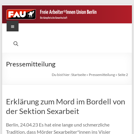
Zum
Inhalt
springen
Menü
FAU
Berlin
Die
Pressemitteilung
kämpferische
Gewerkschaft
Du bist hier:
Startseite
»
Pressemitteilung
»
Seite 2
Erklärung zum Mord im Bordell von
der Sektion Sexarbeit
Berlin, 24.04.23 Es hat eine lange und schmerzliche
Tradition, dass Mörder Sexarbeiter*innen ins Visier