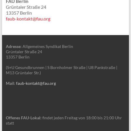
FAU Berlin
Grüntaler Straße 24
13357 Berlin
faub-kontakt@fau.org
Adresse:
Allgemeines Syndikat Berlin
Grüntaler Straße 24
13357 Berlin
(S+U Gesundbrunnen | S Bornholmer Straße | U8 Pankstraße |
M13 Grüntaler Str.)
Mail:
faub-kontakt@fau.org
Offenes FAU-Lokal:
findet jeden Freitag von 18:00 bis 21:00 Uhr
statt