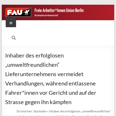
Zum
Inhalt
springen
Menü
FAU
Berlin
Die
Inhaber des erfolglosen
kämpferische
„umweltfreundlichen“
Gewerkschaft
Lieferunternehmens vermeidet
Verhandlungen, während entlassene
Fahrer*innen vor Gericht und auf der
Strasse gegen ihn kämpfen
Du bist hier:
Startseite
»
Inhaber des erfolglosen „umweltfreundlichen“