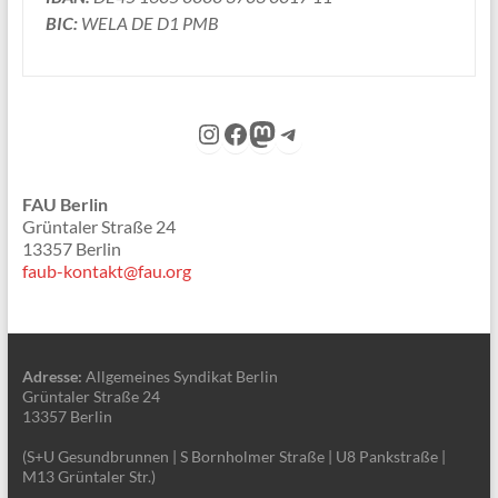
BIC:
WELA DE D1 PMB
Instagram
Facebook
Mastodon
Telegram
FAU Berlin
Grüntaler Straße 24
13357 Berlin
faub-kontakt@fau.org
Adresse:
Allgemeines Syndikat Berlin
Grüntaler Straße 24
13357 Berlin
(S+U Gesundbrunnen | S Bornholmer Straße | U8 Pankstraße |
M13 Grüntaler Str.)