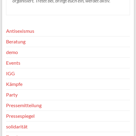
organisiert. Tretet bei, bringt euch ein, werdet aktiv.
Antisexismus
Beratung
demo
Events
IGG
Kämpfe
Party
Pressemitteilung
Pressespiegel
solidarität