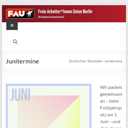
Zum
Inhalt
springen
Menü
FAU
Berlin
Die
Junitermine
Du bist hier:
Startseite
»
Junitermine
kämpferische
Gewerkschaft
Wir packen
gemeinsam
an – beim
Frühjahrsp
utz am 1.
Juni – und