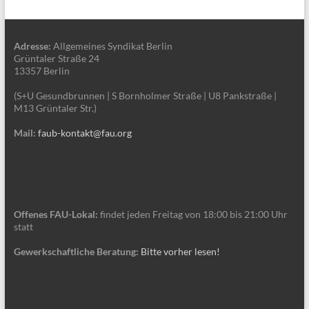
Adresse:
Allgemeines Syndikat Berlin
Grüntaler Straße 24
13357 Berlin
(S+U Gesundbrunnen | S Bornholmer Straße | U8 Pankstraße |
M13 Grüntaler Str.)
Mail:
faub-kontakt@fau.org
Offenes FAU-Lokal:
findet jeden Freitag von 18:00 bis 21:00 Uhr
statt
Gewerkschaftliche Beratung:
Bitte vorher lesen!