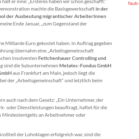
lt er inne: „Ersteres haben wir schon geschafft.“
faub
Demonstration machte die Basisgewerkschaft
in der
bol der Ausbeutung migrantischer ArbeiterInnen
emeine
Ende Januar, „zum Gegenstand der
ine Milliarde Euro gekostet haben. In Auftrag gegeben
führung übernahm eine „Arbeitsgemeinschaft
ischen insolventen
Fettchenhauer Controlling und
rug sind die Subunternehmen
Metatec-Fundus GmbH
 GmbH
aus Frankfurt am Main, jedoch liegt die
bei der „Arbeitsgemeinschaft“ und letztlich beim
ern auch nach dem Gesetz: „Ein Unternehmer, der
 oder Dienstleistungen beauftragt, haftet für die
s Mindestentgelts an Arbeitnehmer oder
oßteil der Lohnklagen erfolgreich war, sind die