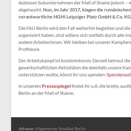
dubiosen Subunternehmen der Mall of Shame jedoch – w
abgetaucht.
Nun, im Jahr 2017, klagen die rumänischen
verantwortliche HGHI Leipziger Platz GmbH & Co. KG
Die FAU Berlin wird den Fall weiterhin begleiten und di
organisiert haben, sind willens sich notfalls durch alle I
andere ArbeiterInnen. Wir bleiben bei unserer Kampfa
Profiteure.
Der Arbeitskampf ist kostenintensiv. Derzeit betreut d
gewerkschaftlichen Aktivitäten die ebenfalls unsere Kas
unterstützen wollte, könnt ihr uns spenden:
Spendenauf
In unserem
Pressespiegel
findet ihr u.A. die breite, a
Berlin an der Mall of Shame.
Adresse:
Allgemeines Syndikat Berlin