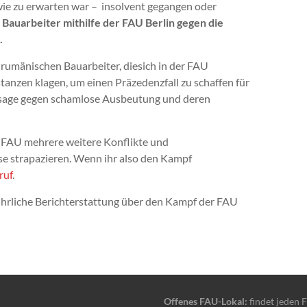
ie zu erwarten war – insolvent gegangen oder
 Bauarbeiter mithilfe der FAU Berlin gegen die
.
e rumänischen Bauarbeiter, diesich in der FAU
nstanzen klagen, um einen Präzedenzfall zu schaffen für
nsage gegen schamlose Ausbeutung und deren
ie FAU mehrere weitere Konflikte und
se strapazieren. Wenn ihr also den Kampf
ruf
.
usführliche Berichterstattung über den Kampf der FAU
Offenes FAU-Lokal:
findet jeden F