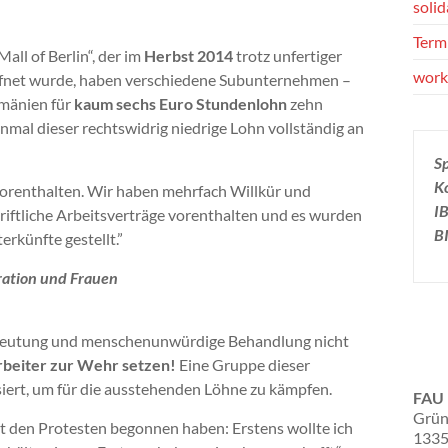
solid
Term
l of Berlin“, der im
Herbst 2014
trotz unfertiger
work
öffnet wurde, haben verschiedene Subunternehmen –
umänien für
kaum sechs Euro Stundenlohn
zehn
nmal dieser rechtswidrig niedrige Lohn vollständig an
S
K
 vorenthalten. Wir haben mehrfach Willkür und
I
iftliche Arbeitsverträge vorenthalten und es wurden
B
rkünfte gestellt.”
gration und Frauen
usbeutung und menschenunwürdige Behandlung nicht
Arbeiter zur Wehr setzen!
Eine Gruppe dieser
siert, um für die ausstehenden Löhne zu kämpfen.
FAU 
Grün
 mit den Protesten begonnen haben: Erstens wollte ich
1335