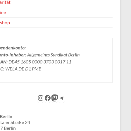
arität
ine
shop
pendenkonto:
onto-Inhaber:
Allgemeines Syndikat Berlin
BAN:
DE45 1605 0000 3703 0017 11
IC:
WELA DE D1 PMB
Instagram
Facebook
Mastodon
Telegram
Berlin
taler Straße 24
7 Berlin