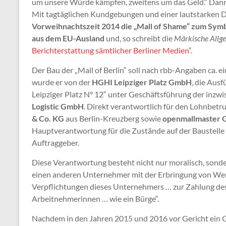
um unsere Würde kämpfen, zweitens um das Geld.“ Dann hä
Mit tagtäglichen Kundgebungen und einer lautstarken 
Vorweihnachtszeit 2014 die „Mall of Shame“ zum Sym
aus dem EU-Ausland
und, so schreibt die
Märkische Allg
Berichterstattung sämtlicher Berliner Medien
“.
Der Bau der „Mall of Berlin“ soll nach rbb-Angaben ca. e
wurde er von der
HGHI Leipziger Platz GmbH
, die Aus
Leipziger Platz N° 12“ unter Geschäftsführung der inzw
Logistic GmbH
. Direkt verantwortlich für den Lohnbet
& Co. KG
aus Berlin-Kreuzberg sowie
openmallmaster
Hauptverantwortung für die Zustände auf der Baustelle 
Auftraggeber.
Diese Verantwortung besteht nicht nur moralisch, sond
einen anderen Unternehmer mit der Erbringung von Werk-
Verpflichtungen dieses Unternehmers … zur Zahlung de
Arbeitnehmerinnen … wie ein Bürge“.
Nachdem in den Jahren 2015 und 2016 vor Gericht ein Gr