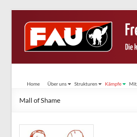
Zum
Inhalt
springen
FAU
Home
Über uns
Strukturen
Kämpfe
Mit
Berlin
Mall of Shame
Die
kämpferische
Gewerkschaft