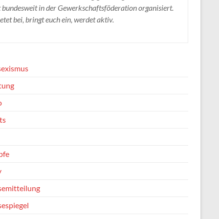
t bundesweit in der Gewerkschaftsföderation organisiert.
etet bei, bringt euch ein, werdet aktiv.
sexismus
tung
o
ts
pfe
y
semitteilung
sespiegel